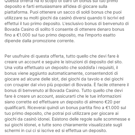
Questa offerta ha lo scopo di darti un bonus sul tuo primo
deposito e farti entusiasmare all'idea di giocare sulla
piattaforma. Puoi ottenere un sacco di soldi bonus che puoi
utilizzare su molti giochi da casinò diversi quando ti iscrivi ed
effettui il tuo primo deposito. L'esclusivo bonus di benvenuto di
Bovada Casino di solito ti consente di ottenere denaro bonus
fino a €1.000 sul tuo primo deposito, ma l'importo esatto
dipende dalla promozione corrente.
Per usufruire di questa offerta, tutto quello che devi fare è
creare un account e seguire le istruzioni di deposito del sito.
Una volta effettuato un deposito che soddisfa i requisiti, il
bonus viene aggiunto automaticamente, consentendoti di
giocare ad alcune delle slot, dei giochi da tavolo e dei giochi
con croupier dal vivo più popolari di Bovada. È facile ottenere il
bonus di benvenuto al Bovada Casino. Tutto quello che devi
fare è creare un account, assicurarti che le tue informazioni
siano corrette ed effettuare un deposito di almeno €20 per
qualificarti. Riceverai quindi un bonus partita fino a €1.000 sul
tuo primo deposito, che potrai poi utilizzare per giocare ai
giochi da casinò idonei. Esistono delle regole sulle scommesse e
sui giochi idonei, e tutte sono chiaramente visualizzate sugli
schermi in cui ci si iscrive ed si effettua un deposito.