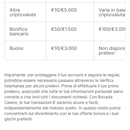
Altre
€10/€5.000
Varia in base a
criptovalute
criptovaluta, 
Bonifico
€50/€1.500
€100/€3.000
bancario
Buono
€10/€3.000
Non disponibil
prelievi
Importante: per proteggere il tuo account e seguire le regole,
potrebbe essere necessario passare attraverso la Verifica
Istantanea per alcuni prelievi. Prima di effettuare il tuo primo
prelievo, assicurati che tutte le tue informazioni personali siano
corrette e che invii tutti i documenti richiesti. Con Bovada
Casino, le tue transazioni € saranno sicure e facili,
indipendentemente dal metodo scelto. In questo modo potrai
concentrarti sul divertimento con le tue offerte bonus e i tuoi
giochi preferiti.