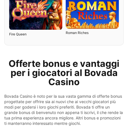
Roman Riches
Fire Queen
Offerte bonus e vantaggi
per i giocatori al Bovada
Casino
Bovada Casino è noto per la sua vasta gamma di offerte bonus
progettate per offrire sia ai nuovi che ai vecchi giocatori più
modi per godersi i loro giochi preferiti. Bovada ti offre un
grande bonus di benvenuto non appena ti iscrivi, il che rende la
tua prima esperienza ancora migliore. Altri bonus e promozioni
ti manterranno interessato mentre giochi.