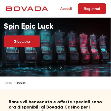
Accedi
Registrati
Spin Epic Luck
Gioca ora
Casa
Bonus
Bonus di benvenuto e offerte speciali sono
ora disponibili al Bovada Casino per i