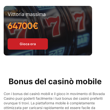
Vittoria massima
64700€
Gioca ora
Bonus del casinò mobile
Con i bonus dei casinò mobili e il gioco in movimento di Bovada
Casino puoi goderti facilmente i tuoi bonus dei casinò preferiti
ovunque ti trovi. La piattaforma mobile è completamente
ottimizzata per caricarsi rapidamente ed essere facile da