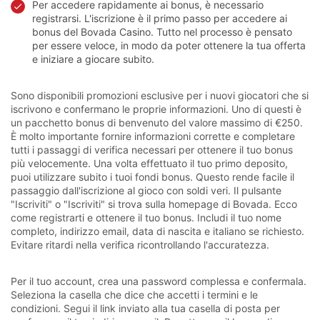
Per accedere rapidamente ai bonus, è necessario
registrarsi. L'iscrizione è il primo passo per accedere ai
bonus del Bovada Casino. Tutto nel processo è pensato
per essere veloce, in modo da poter ottenere la tua offerta
e iniziare a giocare subito.
Sono disponibili promozioni esclusive per i nuovi giocatori che si
iscrivono e confermano le proprie informazioni. Uno di questi è
un pacchetto bonus di benvenuto del valore massimo di €250.
È molto importante fornire informazioni corrette e completare
tutti i passaggi di verifica necessari per ottenere il tuo bonus
più velocemente. Una volta effettuato il tuo primo deposito,
puoi utilizzare subito i tuoi fondi bonus. Questo rende facile il
passaggio dall'iscrizione al gioco con soldi veri. Il pulsante
"Iscriviti" o "Iscriviti" si trova sulla homepage di Bovada. Ecco
come registrarti e ottenere il tuo bonus. Includi il tuo nome
completo, indirizzo email, data di nascita e italiano se richiesto.
Evitare ritardi nella verifica ricontrollando l'accuratezza.
Per il tuo account, crea una password complessa e confermala.
Seleziona la casella che dice che accetti i termini e le
condizioni. Segui il link inviato alla tua casella di posta per