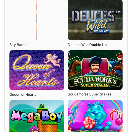
5 Reel Fire
Deuces Wild Double Up
Scudamores Super Stakes
Queen of Hearts