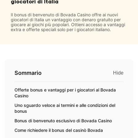
giocatori di Italia
Il bonus di benvenuto di Bovada Casino offre ai nuovi
giocatori di Italia un vantaggio con denaro gratuito per
giocare ai giochi più popolari. Ottieni accesso a vantaggi
extra e offerte speciali solo per i giocatori italiano.
Sommario
Hide
Offerte bonus e vantaggi per i giocatori al Bovada
Casino
Uno sguardo veloce ai termini e alle condizioni del
bonus
Bonus di benvenuto esclusivo di Bovada Casino
Come richiedere il bonus del casinò Bovada