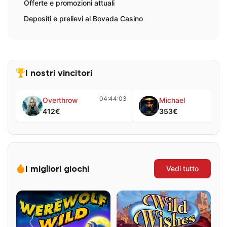
Offerte e promozioni attuali
Depositi e prelievi al Bovada Casino
Tempi e limiti di elaborazione per i prelievi
Bonus del casinò mobile
Programma VIP e premi fedeltà
I nostri vincitori
Come funzionano i premi fedeltà di Bovada
Sicurezza per i giocatori e gioco sicuro
04:44:03
04:
Overthrow
Michael
412€
353€
Licenze del casinò Bovada e Fair Play
I migliori giochi
Vedi tutto