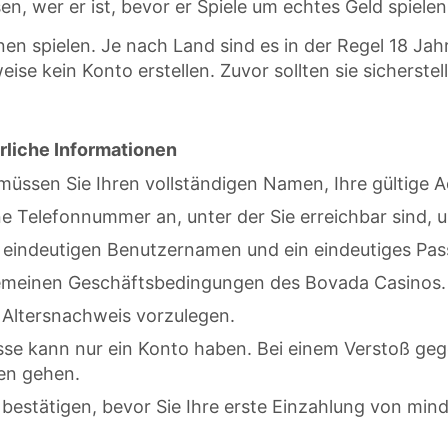
n, wer er ist, bevor er Spiele um echtes Geld spielen
en spielen. Je nach Land sind es in der Regel 18 Jah
e kein Konto erstellen. Zuvor sollten sie sicherstel
rliche Informationen
, müssen Sie Ihren vollständigen Namen, Ihre gültige
e Telefonnummer an, unter der Sie erreichbar sind, um
en eindeutigen Benutzernamen und ein eindeutiges Pa
lgemeinen Geschäftsbedingungen des Bovada Casinos.
d Altersnachweis vorzulegen.
esse kann nur ein Konto haben. Bei einem Verstoß ge
en gehen.
stätigen, bevor Sie Ihre erste Einzahlung von minde