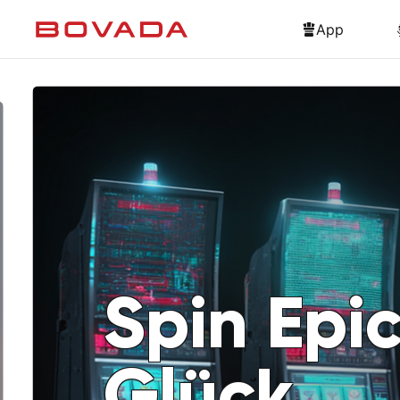
App
Spin Epi
Glück