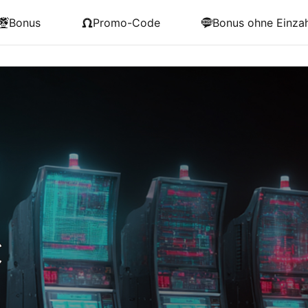
Bonus
Promo-Code
Bonus ohne Einza
c