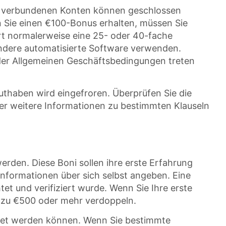
it verbundenen Konten können geschlossen
n Sie einen €100-Bonus erhalten, müssen Sie
Art normalerweise eine 25- oder 40-fache
ndere automatisierte Software verwenden.
 der Allgemeinen Geschäftsbedingungen treten
Guthaben wird eingefroren. Überprüfen Sie die
er weitere Informationen zu bestimmten Klauseln
den. Diese Boni sollen ihre erste Erfahrung
formationen über sich selbst angeben. Eine
tet und verifiziert wurde. Wenn Sie Ihre erste
s zu €500 oder mehr verdoppeln.
ndet werden können. Wenn Sie bestimmte